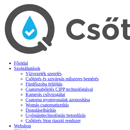
Főoldal
Szolgáltatások
Vízvezeték szerelés
Csőtörés és szivárgás műszeres bemérés
Fürdőszoba felújítás
Csatornabélelés CIPP technológiával
Kamerás csővizsgálat
Csatorna nyomvonalak azonosítása
Womás csatornatisztítás
Duguláselhárítás
Gyémánttechnológiás betonfúrás
Csőtörés Stop riasztó rendszer
Webshop