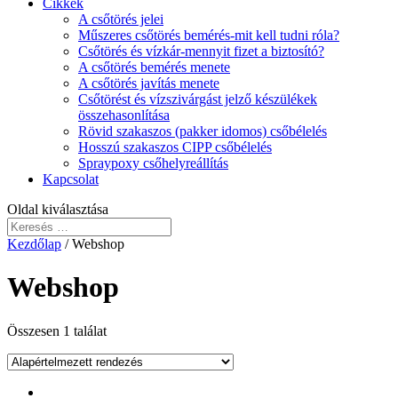
Cikkek
A csőtörés jelei
Műszeres csőtörés bemérés-mit kell tudni róla?
Csőtörés és vízkár-mennyit fizet a biztosító?
A csőtörés bemérés menete
A csőtörés javítás menete
Csőtörést és vízszivárgást jelző készülékek
összehasonlítása
Rövid szakaszos (pakker idomos) csőbélelés
Hosszú szakaszos CIPP csőbélelés
Spraypoxy csőhelyreállítás
Kapcsolat
Oldal kiválasztása
Kezdőlap
/ Webshop
Webshop
Összesen 1 találat